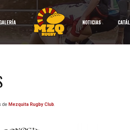
GALERÍA
NOTICIAS
CATÁ
S
s de
Mezquita Rugby Club
.